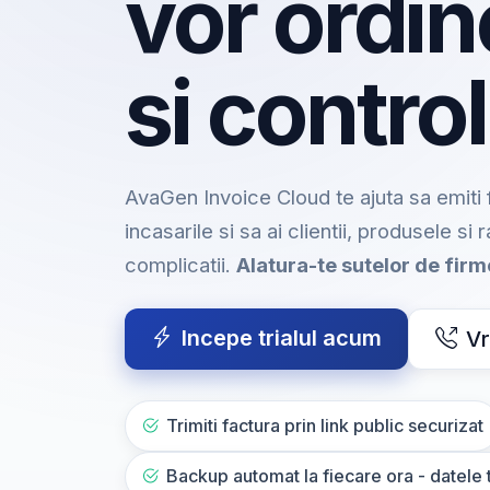
vor ordin
si control
AvaGen Invoice Cloud te ajuta sa emiti f
incasarile si sa ai clientii, produsele si 
complicatii.
Alatura-te sutelor de fir
Incepe trialul acum
Vr
Trimiti factura prin link public securizat
Backup automat la fiecare ora - datele t