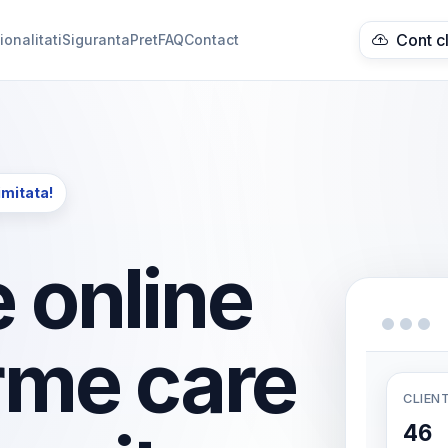
Cont c
ionalitati
Siguranta
Pret
FAQ
Contact
imitata!
 online
rme care
CLIENT
46