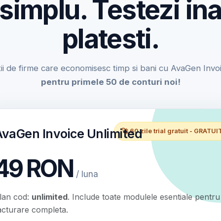
 simplu. Testezi ina
platesti.
ii de firme care economisesc timp si bani cu AvaGen Invo
pentru primele 50 de conturi noi!
AvaGen Invoice Unlimited
🚀 60 zile trial gratuit - GRATUI
49 RON
/ luna
lan cod:
unlimited
. Include toate modulele esentiale pentru
acturare completa.