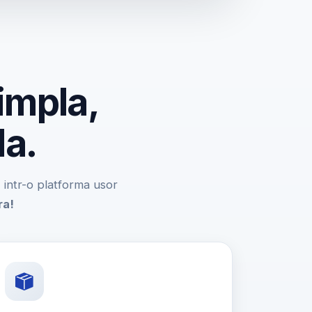
impla,
da.
e, intr-o platforma usor
ra!