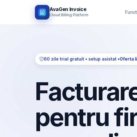
AvaGen Invoice
Funct
Cloud Billing Platform
60 zile trial gratuit • setup asistat •
Oferta l
Facturare
pentru fi