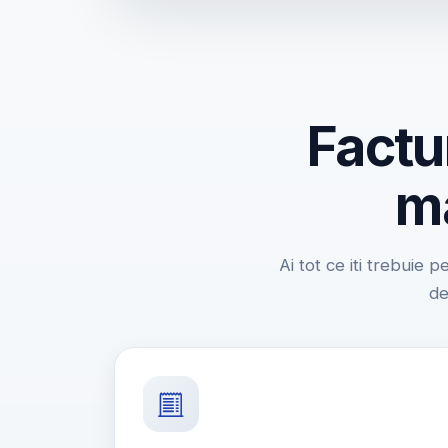
Factu
ma
Ai tot ce iti trebuie p
de