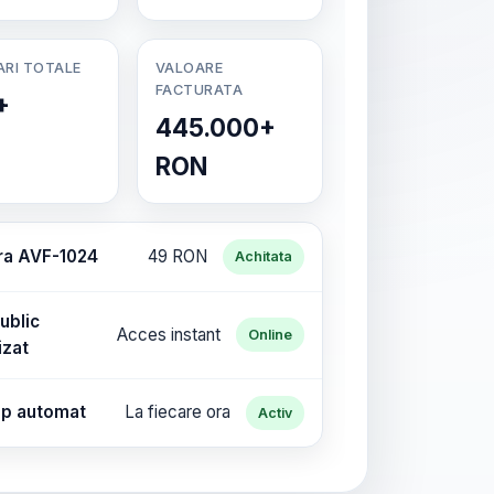
ARI TOTALE
VALOARE
FACTURATA
+
445.000+
RON
ra AVF-1024
49 RON
Achitata
ublic
Acces instant
Online
izat
p automat
La fiecare ora
Activ