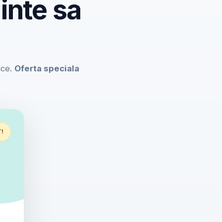
inte sa
ice.
Oferta speciala
T!