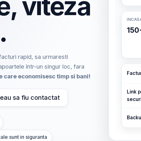
e, viteza
INCAS
.
150
acturi rapid, sa urmaresti
rapoartele intr-un singur loc, fara
Factu
me care economisesc timp si bani!
Link p
eau sa fiu contactat
secur
Backu
ale sunt in siguranta