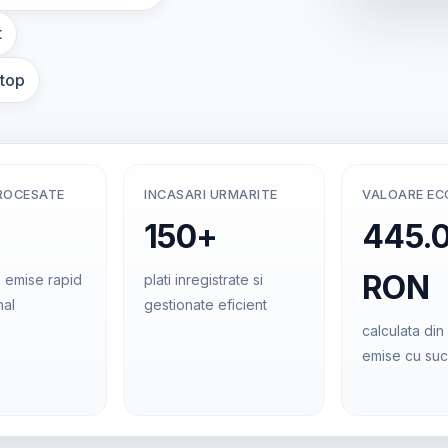
t
ptop
ROCESATE
INCASARI URMARITE
VALOARE E
150+
445.
RON
 emise rapid
plati inregistrate si
nal
gestionate eficient
calculata din 
emise cu su