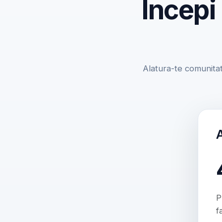
Incepi
Alatura-te comunitat
P
f