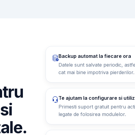
Backup automat la fiecare ora
Datele sunt salvate periodic, astfel
cat mai bine impotriva pierderilor.
ntru
Te ajutam la configurare si utili
si
Primesti suport gratuit pentru activ
legate de folosirea modulelor.
tale.