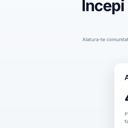
Incepi
Alatura-te comunitat
P
f