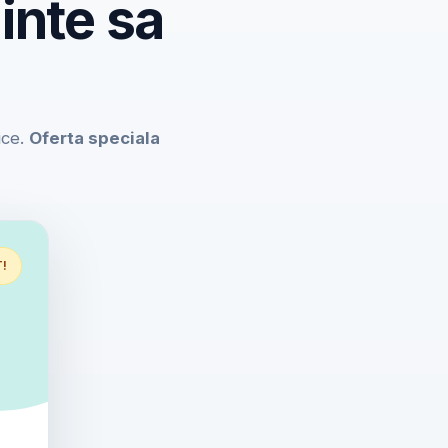
inte sa
ice.
Oferta speciala
T!