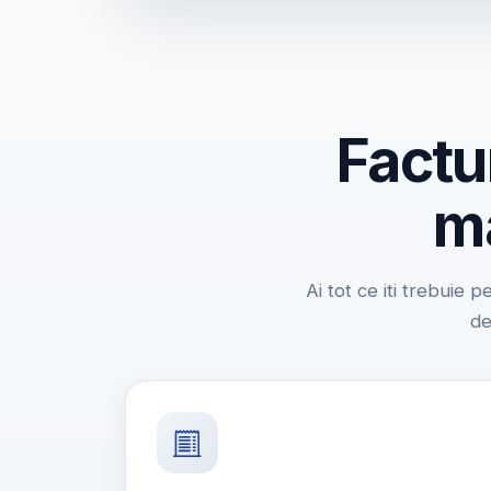
Factu
ma
Ai tot ce iti trebuie p
de