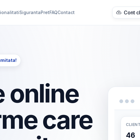
Cont c
ionalitati
Siguranta
Pret
FAQ
Contact
imitata!
 online
rme care
CLIENT
46