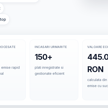
t
ptop
ROCESATE
INCASARI URMARITE
VALOARE E
150+
445.
RON
 emise rapid
plati inregistrate si
nal
gestionate eficient
calculata din 
emise cu su