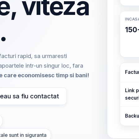
e, viteza
INCAS
.
150
acturi rapid, sa urmaresti
rapoartele intr-un singur loc, fara
Factu
me care economisesc timp si bani!
Link p
eau sa fiu contactat
secur
Backu
ale sunt in siguranta