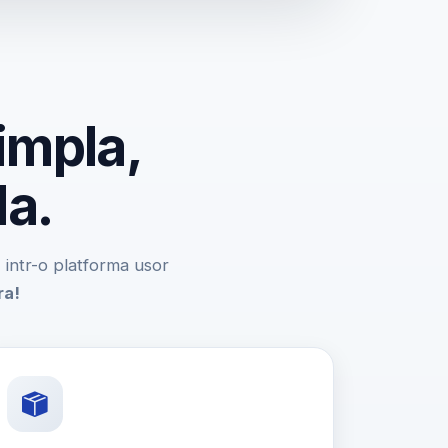
impla,
da.
e, intr-o platforma usor
ra!