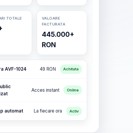
ARI TOTALE
VALOARE
FACTURATA
+
445.000+
RON
ra AVF-1024
49 RON
Achitata
ublic
Acces instant
Online
izat
p automat
La fiecare ora
Activ