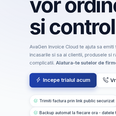
vor ordin
si control
AvaGen Invoice Cloud te ajuta sa emiti f
incasarile si sa ai clientii, produsele si 
complicatii.
Alatura-te sutelor de fir
Incepe trialul acum
Vr
Trimiti factura prin link public securizat
Backup automat la fiecare ora - datele t