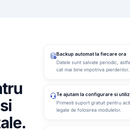
Backup automat la fiecare ora
Datele sunt salvate periodic, astfel
cat mai bine impotriva pierderilor.
ntru
Te ajutam la configurare si utili
si
Primesti suport gratuit pentru activ
legate de folosirea modulelor.
tale.