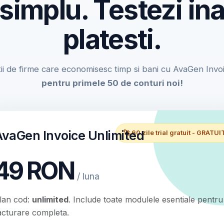
 simplu. Testezi ina
platesti.
ii de firme care economisesc timp si bani cu AvaGen Invo
pentru primele 50 de conturi noi!
AvaGen Invoice Unlimited
🚀 60 zile trial gratuit - GRATUI
49 RON
/ luna
lan cod:
unlimited
. Include toate modulele esentiale pentru
acturare completa.