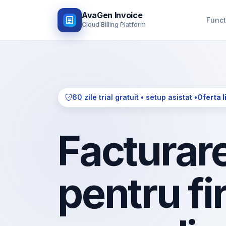
AvaGen Invoice
Funct
Cloud Billing Platform
60 zile trial gratuit • setup asistat •
Oferta l
Facturare
pentru fi