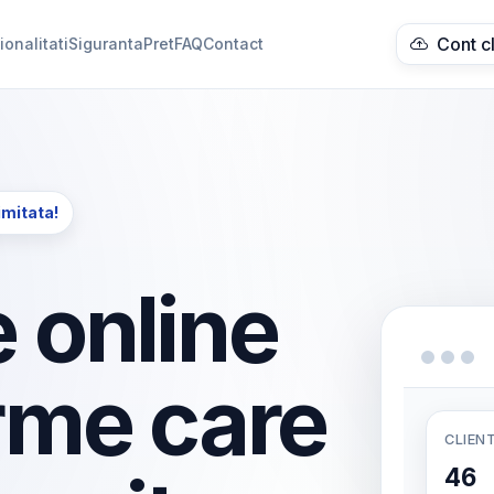
Cont c
ionalitati
Siguranta
Pret
FAQ
Contact
imitata!
 online
rme care
CLIENT
46