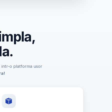
impla,
da.
e, intr-o platforma usor
ra!