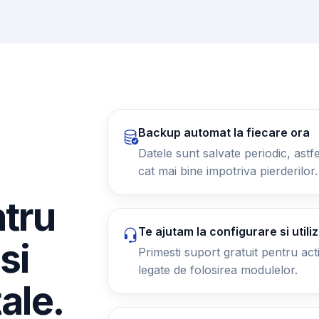
Backup automat la fiecare ora
Datele sunt salvate periodic, astfel
cat mai bine impotriva pierderilor.
ntru
Te ajutam la configurare si utili
si
Primesti suport gratuit pentru activ
legate de folosirea modulelor.
tale.