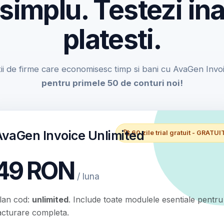
 simplu. Testezi ina
platesti.
ii de firme care economisesc timp si bani cu AvaGen Invo
pentru primele 50 de conturi noi!
AvaGen Invoice Unlimited
🚀 60 zile trial gratuit - GRATUI
49 RON
/ luna
lan cod:
unlimited
. Include toate modulele esentiale pentru
acturare completa.