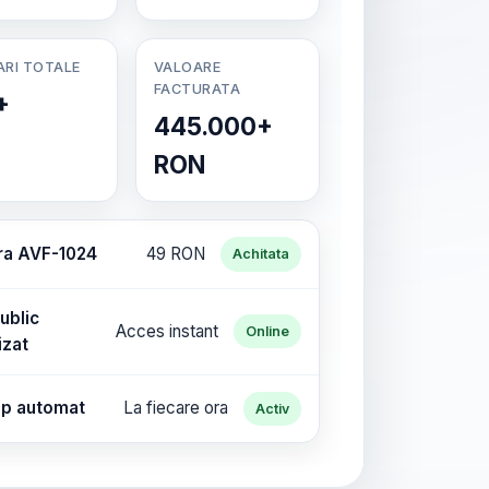
ARI TOTALE
VALOARE
FACTURATA
+
445.000+
RON
ra AVF-1024
49 RON
Achitata
ublic
Acces instant
Online
izat
p automat
La fiecare ora
Activ