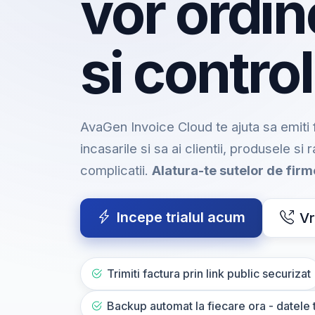
vor ordin
si control
AvaGen Invoice Cloud te ajuta sa emiti f
incasarile si sa ai clientii, produsele si 
complicatii.
Alatura-te sutelor de fir
Incepe trialul acum
Vr
Trimiti factura prin link public securizat
Backup automat la fiecare ora - datele t