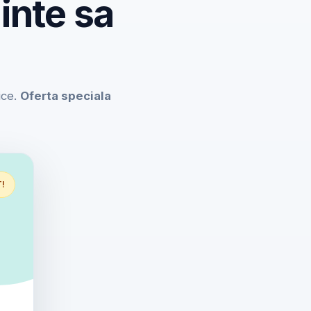
inte sa
ice.
Oferta speciala
T!