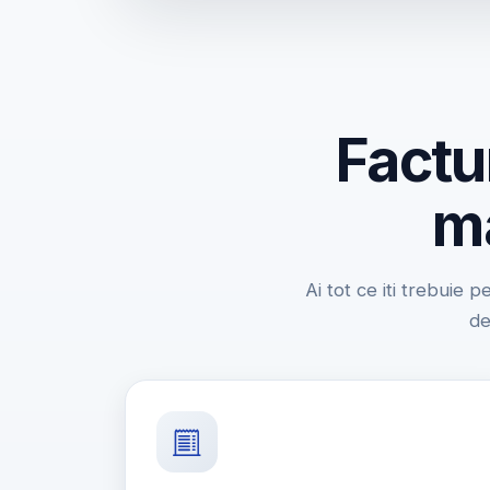
Factu
ma
Ai tot ce iti trebuie p
de