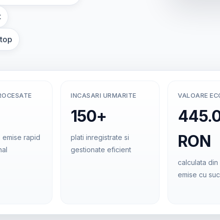
t
ptop
ROCESATE
INCASARI URMARITE
VALOARE E
150+
445.
RON
 emise rapid
plati inregistrate si
nal
gestionate eficient
calculata din 
emise cu su