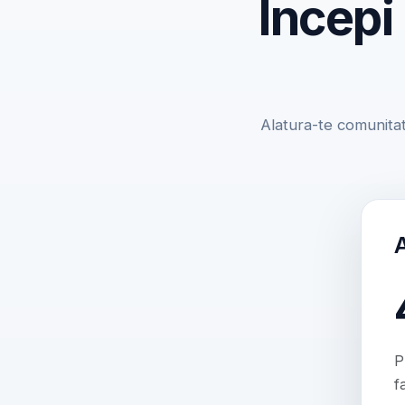
Incepi
Alatura-te comunitat
P
f