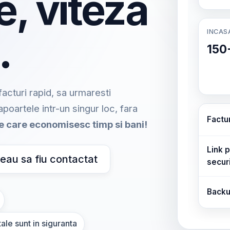
e, viteza
INCAS
.
150
acturi rapid, sa urmaresti
rapoartele intr-un singur loc, fara
Factu
me care economisesc timp si bani!
Link p
eau sa fiu contactat
secur
Backu
ale sunt in siguranta