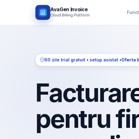
AvaGen Invoice
Funct
Cloud Billing Platform
60 zile trial gratuit • setup asistat •
Oferta l
Facturare
pentru fi