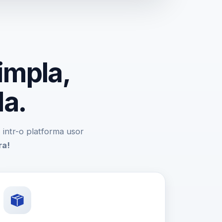
impla,
da.
e, intr-o platforma usor
ra!