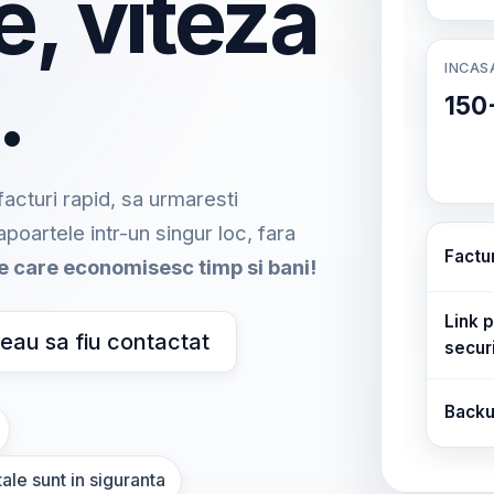
e, viteza
INCAS
.
150
acturi rapid, sa urmaresti
rapoartele intr-un singur loc, fara
Factu
me care economisesc timp si bani!
Link p
eau sa fiu contactat
secur
Backu
ale sunt in siguranta