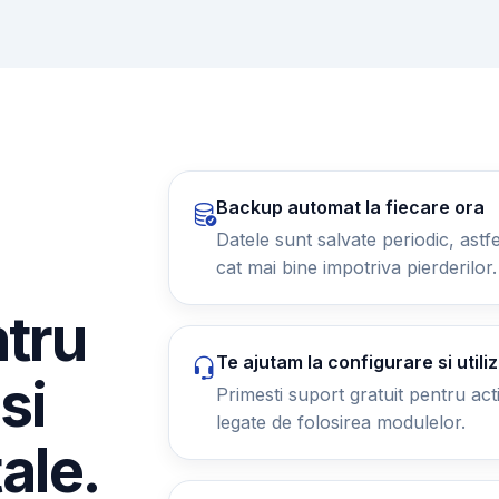
Backup automat la fiecare ora
Datele sunt salvate periodic, astfel
cat mai bine impotriva pierderilor.
ntru
Te ajutam la configurare si utili
si
Primesti suport gratuit pentru activ
legate de folosirea modulelor.
tale.