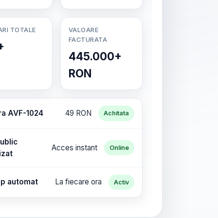
ARI TOTALE
VALOARE
FACTURATA
+
445.000+
RON
ra AVF-1024
49 RON
Achitata
ublic
Acces instant
Online
izat
p automat
La fiecare ora
Activ