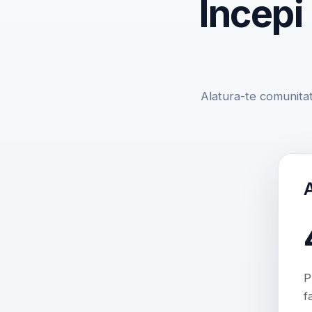
Incepi
Alatura-te comunitat
P
f