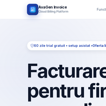
AvaGen Invoice
Funct
Cloud Billing Platform
60 zile trial gratuit • setup asistat •
Oferta l
Facturare
pentru fi