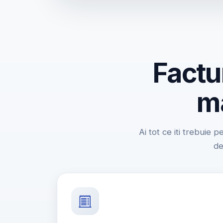
Factu
ma
Ai tot ce iti trebuie p
de