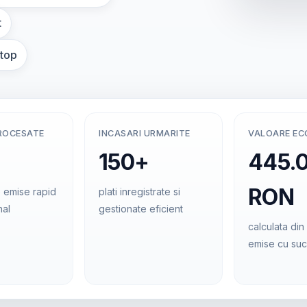
t
ptop
ROCESATE
INCASARI URMARITE
VALOARE E
150+
445.
RON
 emise rapid
plati inregistrate si
nal
gestionate eficient
calculata din 
emise cu su