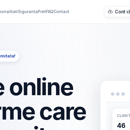
Cont c
ionalitati
Siguranta
Pret
FAQ
Contact
imitata!
 online
rme care
CLIENT
46