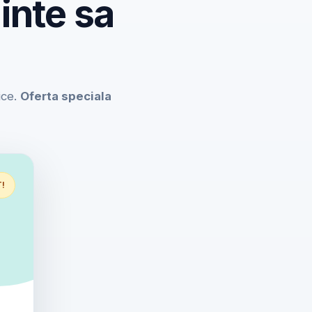
inte sa
ice.
Oferta speciala
T!