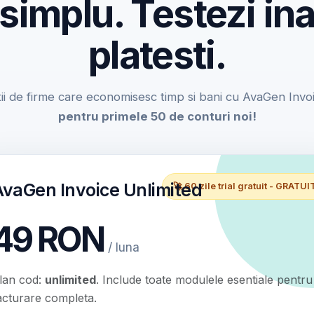
 simplu. Testezi ina
platesti.
ii de firme care economisesc timp si bani cu AvaGen Invo
pentru primele 50 de conturi noi!
AvaGen Invoice Unlimited
🚀 60 zile trial gratuit - GRATUI
49 RON
/ luna
lan cod:
unlimited
. Include toate modulele esentiale pentru
acturare completa.