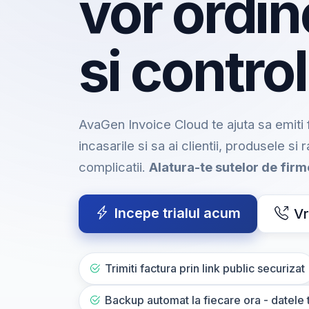
vor ordin
si control
AvaGen Invoice Cloud te ajuta sa emiti f
incasarile si sa ai clientii, produsele si 
complicatii.
Alatura-te sutelor de fir
Incepe trialul acum
Vr
Trimiti factura prin link public securizat
Backup automat la fiecare ora - datele t