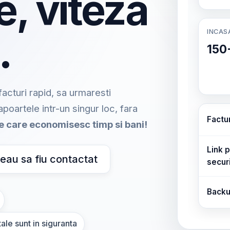
e, viteza
INCAS
.
150
acturi rapid, sa urmaresti
rapoartele intr-un singur loc, fara
Factu
me care economisesc timp si bani!
Link p
eau sa fiu contactat
secur
Backu
ale sunt in siguranta