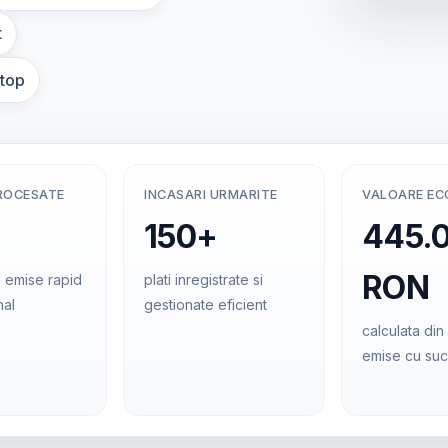
t
ptop
ROCESATE
INCASARI URMARITE
VALOARE E
150+
445.
RON
 emise rapid
plati inregistrate si
nal
gestionate eficient
calculata din 
emise cu su