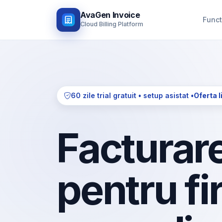
AvaGen Invoice
Funct
Cloud Billing Platform
60 zile trial gratuit • setup asistat •
Oferta l
Facturare
pentru fi