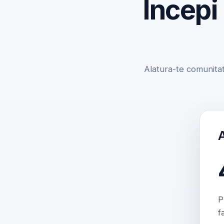
Incepi
Alatura-te comunitat
P
f