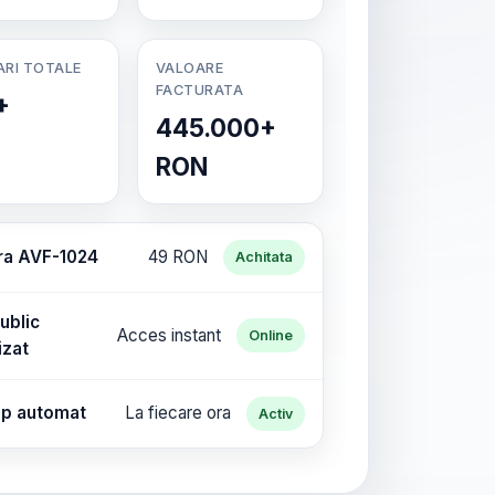
ARI TOTALE
VALOARE
FACTURATA
+
445.000+
RON
ra AVF-1024
49 RON
Achitata
ublic
Acces instant
Online
izat
p automat
La fiecare ora
Activ