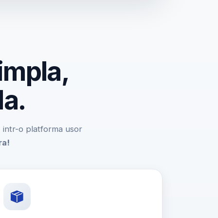
impla,
da.
e, intr-o platforma usor
ra!