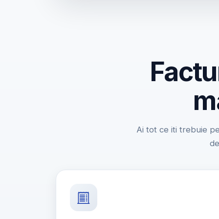
Factu
ma
Ai tot ce iti trebuie p
de