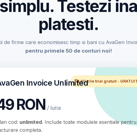
 simplu. Testezi ina
platesti.
ii de firme care economisesc timp si bani cu AvaGen Invo
pentru primele 50 de conturi noi!
AvaGen Invoice Unlimited
🚀 60 zile trial gratuit - GRATUI
49 RON
/ luna
lan cod:
unlimited
. Include toate modulele esentiale pentru
acturare completa.