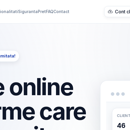
Cont c
ionalitati
Siguranta
Pret
FAQ
Contact
imitata!
 online
rme care
CLIENT
46