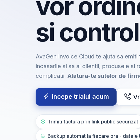
vor ordin
si control
AvaGen Invoice Cloud te ajuta sa emiti f
incasarile si sa ai clientii, produsele si 
complicatii.
Alatura-te sutelor de fir
Incepe trialul acum
Vr
Trimiti factura prin link public securizat
Backup automat la fiecare ora - datele t