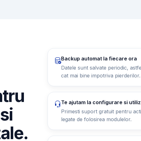
Backup automat la fiecare ora
Datele sunt salvate periodic, astfel
cat mai bine impotriva pierderilor.
ntru
Te ajutam la configurare si utili
si
Primesti suport gratuit pentru activ
legate de folosirea modulelor.
tale.