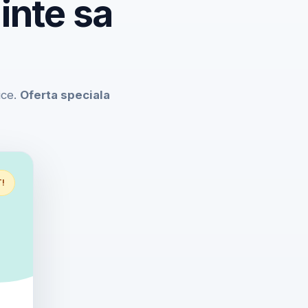
inte sa
ice.
Oferta speciala
T!