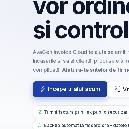
vor ordin
si control
AvaGen Invoice Cloud te ajuta sa emiti f
incasarile si sa ai clientii, produsele si 
complicatii.
Alatura-te sutelor de fir
Incepe trialul acum
Vr
Trimiti factura prin link public securizat
Backup automat la fiecare ora - datele t