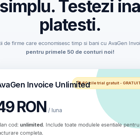
 simplu. Testezi ina
platesti.
ii de firme care economisesc timp si bani cu AvaGen Invo
pentru primele 50 de conturi noi!
AvaGen Invoice Unlimited
🚀 60 zile trial gratuit - GRATUI
49 RON
/ luna
lan cod:
unlimited
. Include toate modulele esentiale pentru
acturare completa.