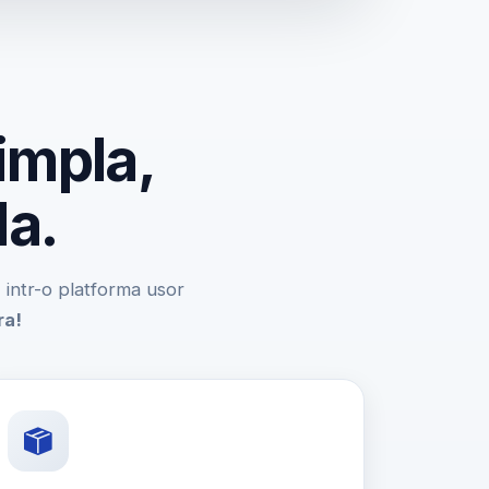
impla,
da.
e, intr-o platforma usor
ra!