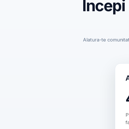
Incepi
Alatura-te comunitat
P
f