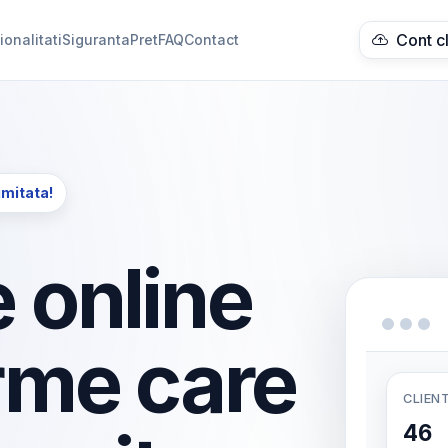
Cont c
ionalitati
Siguranta
Pret
FAQ
Contact
imitata!
 online
rme care
CLIENT
46