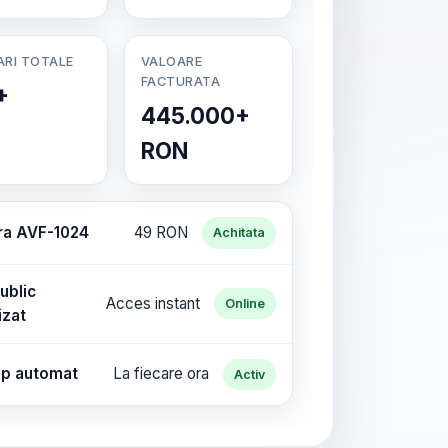
ARI TOTALE
VALOARE
FACTURATA
+
445.000+
RON
ra AVF-1024
49 RON
Achitata
ublic
Acces instant
Online
izat
p automat
La fiecare ora
Activ