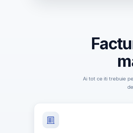
Factu
ma
Ai tot ce iti trebuie p
de