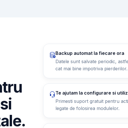
Backup automat la fiecare ora
Datele sunt salvate periodic, astfel
cat mai bine impotriva pierderilor.
ntru
Te ajutam la configurare si utili
si
Primesti suport gratuit pentru activ
legate de folosirea modulelor.
tale.