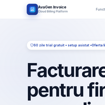
AvaGen Invoice
Funct
Cloud Billing Platform
60 zile trial gratuit • setup asistat •
Oferta l
Facturare
pentru fi