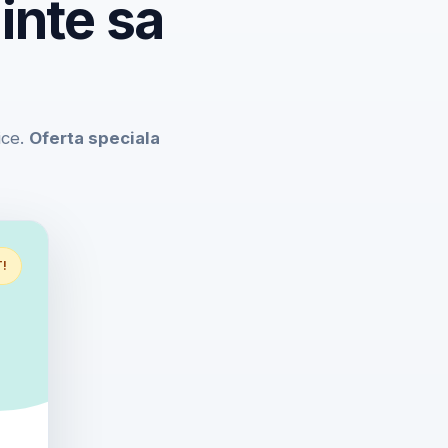
inte sa
ice.
Oferta speciala
T!