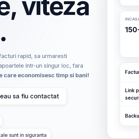
e, viteza
INCAS
.
150
acturi rapid, sa urmaresti
rapoartele intr-un singur loc, fara
Factu
me care economisesc timp si bani!
Link p
eau sa fiu contactat
secur
Backu
ale sunt in siguranta