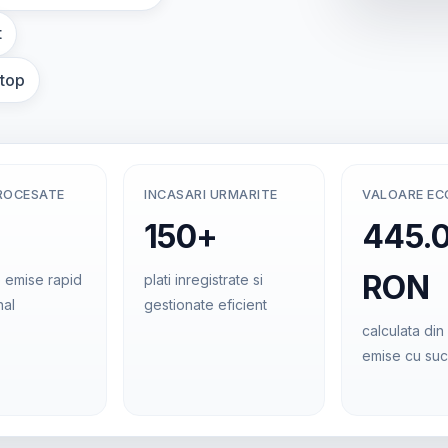
t
ptop
ROCESATE
INCASARI URMARITE
VALOARE E
150+
445.
RON
 emise rapid
plati inregistrate si
nal
gestionate eficient
calculata din 
emise cu su