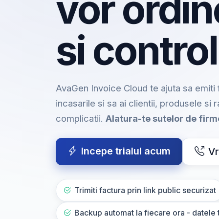
vor ordin
si control
AvaGen Invoice Cloud te ajuta sa emiti f
incasarile si sa ai clientii, produsele si 
complicatii.
Alatura-te sutelor de fir
Incepe trialul acum
Vr
Trimiti factura prin link public securizat
Backup automat la fiecare ora - datele t