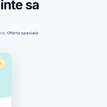
inte sa
ice.
Oferta speciala
T!