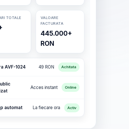
ARI TOTALE
VALOARE
FACTURATA
+
445.000+
RON
ra AVF-1024
49 RON
Achitata
ublic
Acces instant
Online
izat
p automat
La fiecare ora
Activ