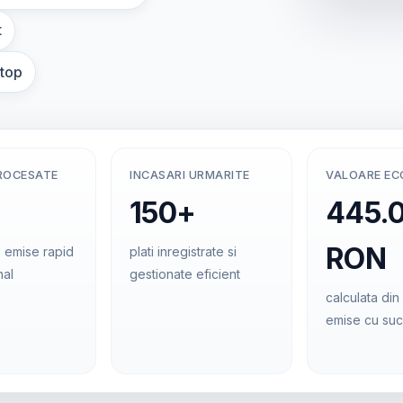
t
ptop
ROCESATE
INCASARI URMARITE
VALOARE E
150+
445.
RON
 emise rapid
plati inregistrate si
nal
gestionate eficient
calculata din 
emise cu su