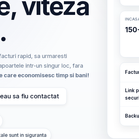
e, viteza
INCAS
.
150
acturi rapid, sa urmaresti
rapoartele intr-un singur loc, fara
Factu
me care economisesc timp si bani!
Link p
eau sa fiu contactat
secur
Backu
ale sunt in siguranta