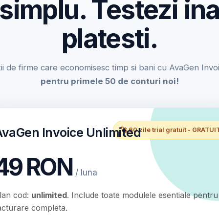
 simplu. Testezi ina
platesti.
ii de firme care economisesc timp si bani cu AvaGen Invo
pentru primele 50 de conturi noi!
AvaGen Invoice Unlimited
🚀 60 zile trial gratuit - GRATUI
49 RON
/ luna
lan cod:
unlimited
. Include toate modulele esentiale pentru
acturare completa.