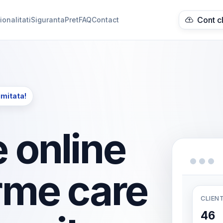
Cont c
ionalitati
Siguranta
Pret
FAQ
Contact
imitata!
 online
rme care
CLIENT
46