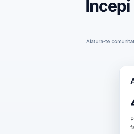
Incepi
Alatura-te comunitat
P
f