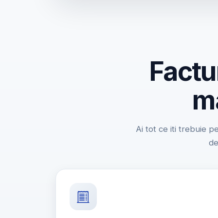
Factu
ma
Ai tot ce iti trebuie p
de