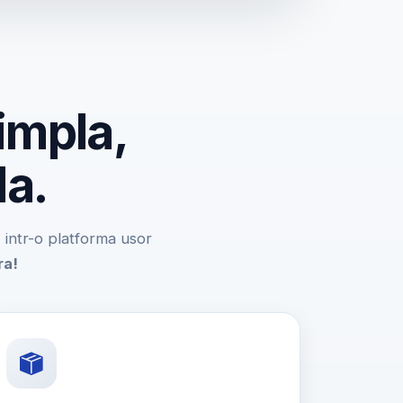
impla,
da.
e, intr-o platforma usor
ra!