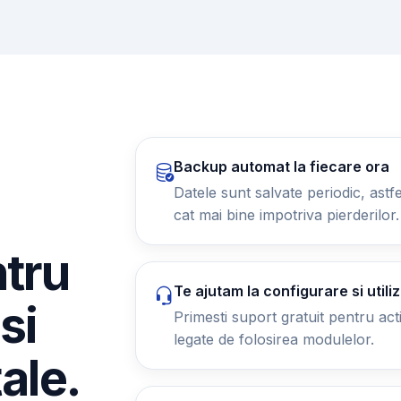
Backup automat la fiecare ora
Datele sunt salvate periodic, astfel
cat mai bine impotriva pierderilor.
ntru
Te ajutam la configurare si utili
si
Primesti suport gratuit pentru activ
legate de folosirea modulelor.
tale.