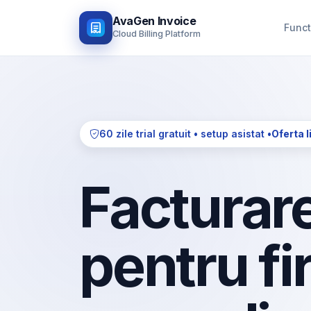
AvaGen Invoice
Funct
Cloud Billing Platform
60 zile trial gratuit • setup asistat •
Oferta l
Facturare
pentru fi