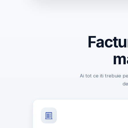
Factu
ma
Ai tot ce iti trebuie p
de