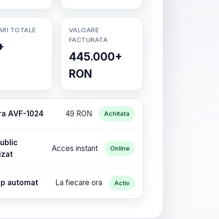
ARI TOTALE
VALOARE
FACTURATA
+
445.000+
RON
ra AVF-1024
49 RON
Achitata
ublic
Acces instant
Online
izat
p automat
La fiecare ora
Activ