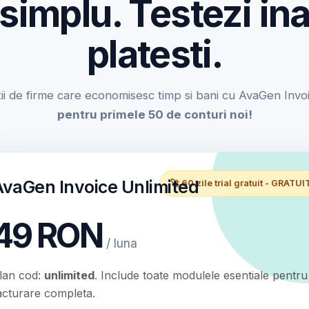
 simplu. Testezi ina
platesti.
ii de firme care economisesc timp si bani cu AvaGen Invo
pentru primele 50 de conturi noi!
AvaGen Invoice Unlimited
🚀 60 zile trial gratuit - GRATUI
49 RON
/ luna
lan cod:
unlimited
. Include toate modulele esentiale pentru
acturare completa.