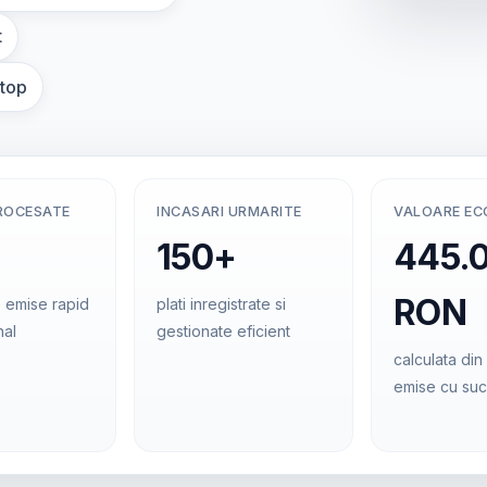
t
ptop
ROCESATE
INCASARI URMARITE
VALOARE E
150+
445.
RON
 emise rapid
plati inregistrate si
nal
gestionate eficient
calculata din 
emise cu su