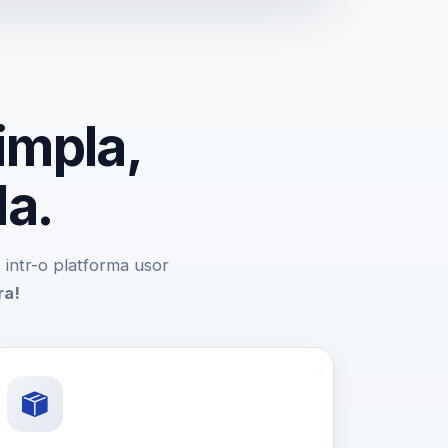
impla,
da.
e, intr-o platforma usor
ra!