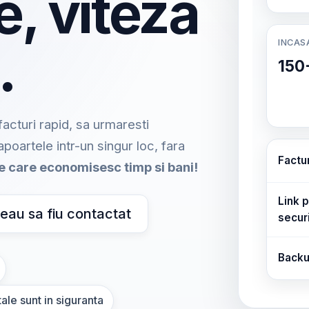
e, viteza
INCAS
.
150
acturi rapid, sa urmaresti
rapoartele intr-un singur loc, fara
Factu
me care economisesc timp si bani!
Link p
eau sa fiu contactat
secur
Backu
ale sunt in siguranta