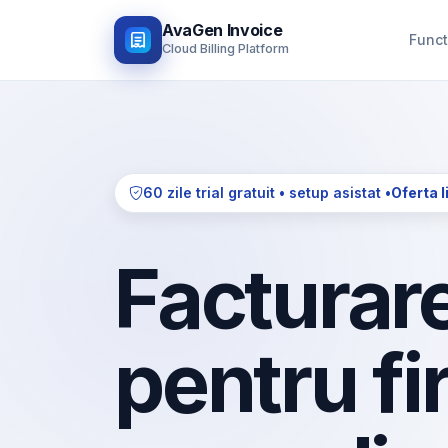
AvaGen Invoice
Funct
Cloud Billing Platform
60 zile trial gratuit • setup asistat •
Oferta l
Facturare
pentru fi