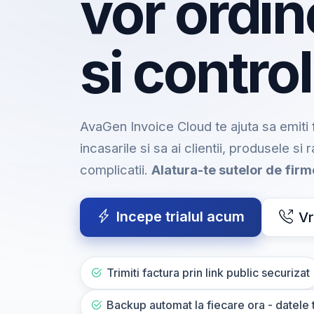
vor ordin
si control
AvaGen Invoice Cloud te ajuta sa emiti f
incasarile si sa ai clientii, produsele si 
complicatii.
Alatura-te sutelor de fir
Incepe trialul acum
Vr
Trimiti factura prin link public securizat
Backup automat la fiecare ora - datele t