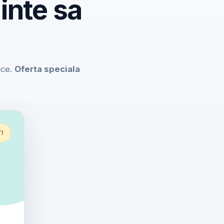
inte sa
ice.
Oferta speciala
T!