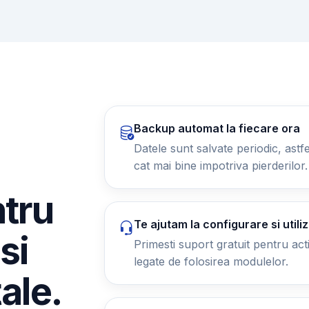
Backup automat la fiecare ora
Datele sunt salvate periodic, astfel
cat mai bine impotriva pierderilor.
ntru
Te ajutam la configurare si utili
si
Primesti suport gratuit pentru activ
legate de folosirea modulelor.
tale.