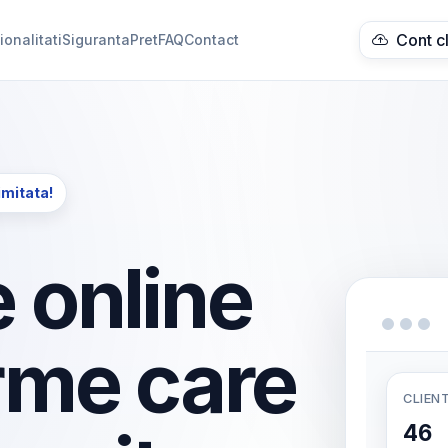
Cont c
ionalitati
Siguranta
Pret
FAQ
Contact
imitata!
 online
rme care
CLIENT
46