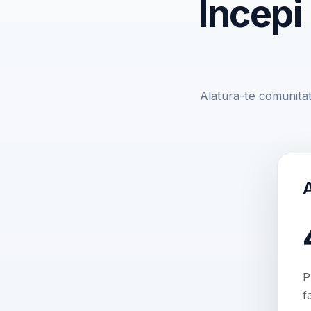
Incepi
Alatura-te comunitat
P
f