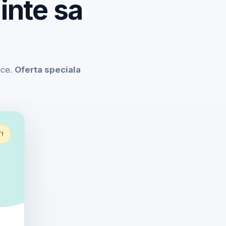
inte sa
ice.
Oferta speciala
T!