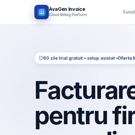
AvaGen Invoice
Funct
Cloud Billing Platform
60 zile trial gratuit • setup asistat •
Oferta l
Facturare
pentru fi