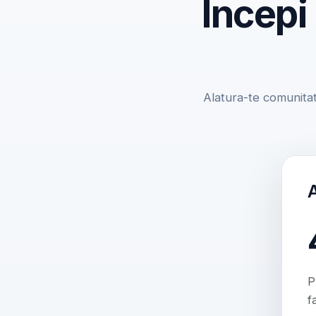
Incepi
Alatura-te comunitat
P
f