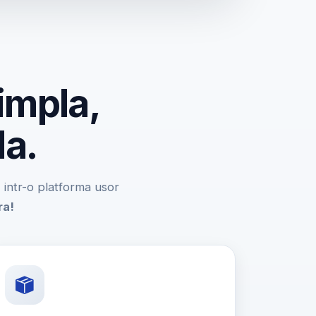
impla,
da.
e, intr-o platforma usor
ra!