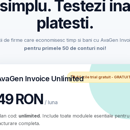
 simplu. Testezi ina
platesti.
ii de firme care economisesc timp si bani cu AvaGen Invo
pentru primele 50 de conturi noi!
AvaGen Invoice Unlimited
🚀 60 zile trial gratuit - GRATUI
49 RON
/ luna
lan cod:
unlimited
. Include toate modulele esentiale pentru
acturare completa.