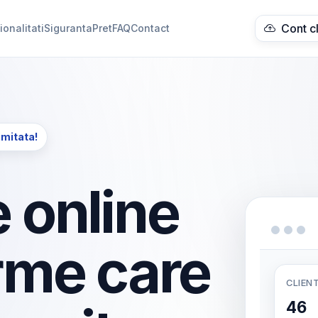
Cont c
ionalitati
Siguranta
Pret
FAQ
Contact
imitata!
 online
rme care
CLIENT
46