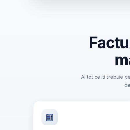
Factu
ma
Ai tot ce iti trebuie p
de