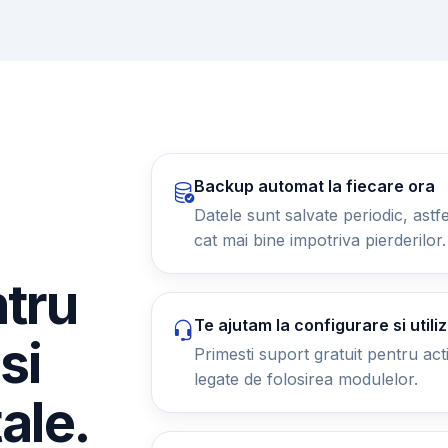
Backup automat la fiecare ora
Datele sunt salvate periodic, astfel
cat mai bine impotriva pierderilor.
ntru
Te ajutam la configurare si utili
si
Primesti suport gratuit pentru activ
legate de folosirea modulelor.
tale.