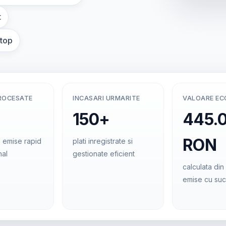
t
ptop
ROCESATE
INCASARI URMARITE
VALOARE E
150+
445.
RON
 emise rapid
plati inregistrate si
nal
gestionate eficient
calculata din 
emise cu su