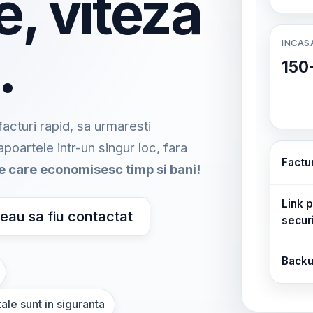
e, viteza
INCAS
.
150
acturi rapid, sa urmaresti
rapoartele intr-un singur loc, fara
Factu
me care economisesc timp si bani!
Link p
eau sa fiu contactat
secur
Backu
ale sunt in siguranta