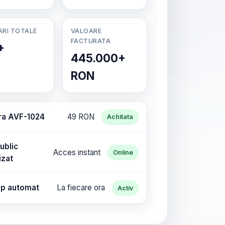
ARI TOTALE
VALOARE
FACTURATA
+
445.000+
RON
ra AVF-1024
49 RON
Achitata
ublic
Acces instant
Online
izat
p automat
La fiecare ora
Activ