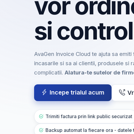
vor ordin
si control
AvaGen Invoice Cloud te ajuta sa emiti f
incasarile si sa ai clientii, produsele si 
complicatii.
Alatura-te sutelor de fir
Incepe trialul acum
Vr
Trimiti factura prin link public securizat
Backup automat la fiecare ora - datele t