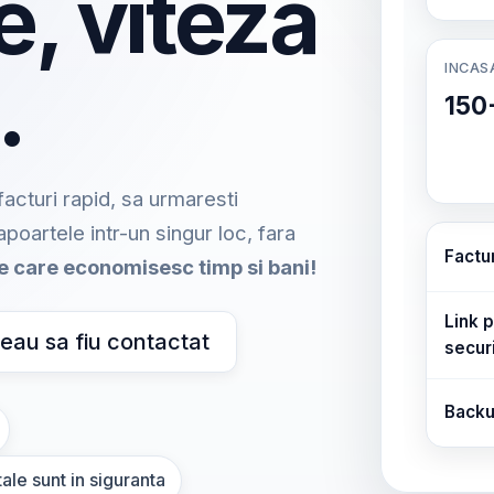
e, viteza
INCAS
.
150
acturi rapid, sa urmaresti
rapoartele intr-un singur loc, fara
Factu
me care economisesc timp si bani!
Link p
eau sa fiu contactat
secur
Backu
ale sunt in siguranta