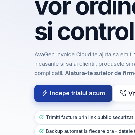
vor ordin
si control
AvaGen Invoice Cloud te ajuta sa emiti f
incasarile si sa ai clientii, produsele si 
complicatii.
Alatura-te sutelor de fir
Incepe trialul acum
Vr
Trimiti factura prin link public securizat
Backup automat la fiecare ora - datele t