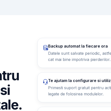
Backup automat la fiecare ora
Datele sunt salvate periodic, astfel
cat mai bine impotriva pierderilor.
ntru
Te ajutam la configurare si utili
si
Primesti suport gratuit pentru activ
legate de folosirea modulelor.
tale.