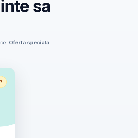
inte sa
ice.
Oferta speciala
T!