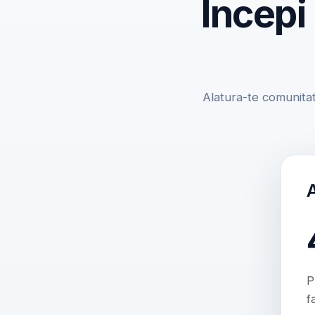
Incepi
Alatura-te comunitat
P
f