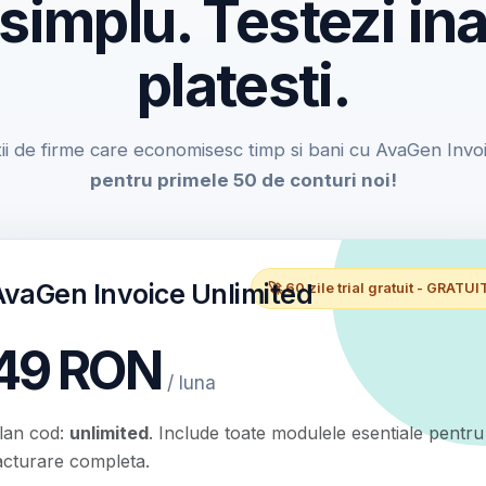
 simplu. Testezi ina
platesti.
ii de firme care economisesc timp si bani cu AvaGen Invo
pentru primele 50 de conturi noi!
AvaGen Invoice Unlimited
🚀 60 zile trial gratuit - GRATUI
49 RON
/ luna
lan cod:
unlimited
. Include toate modulele esentiale pentru
acturare completa.