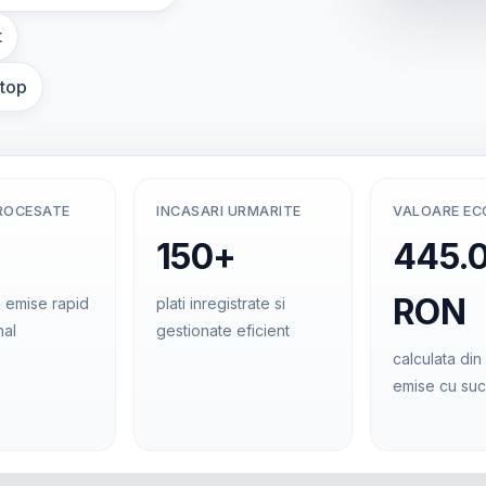
t
ptop
ROCESATE
INCASARI URMARITE
VALOARE E
150+
445.
RON
 emise rapid
plati inregistrate si
nal
gestionate eficient
calculata din 
emise cu su