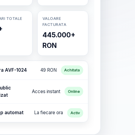
ARI TOTALE
VALOARE
FACTURATA
+
445.000+
RON
ra AVF-1024
49 RON
Achitata
ublic
Acces instant
Online
izat
p automat
La fiecare ora
Activ