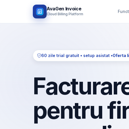
AvaGen Invoice
Funct
Cloud Billing Platform
60 zile trial gratuit • setup asistat •
Oferta l
Facturare
pentru fi