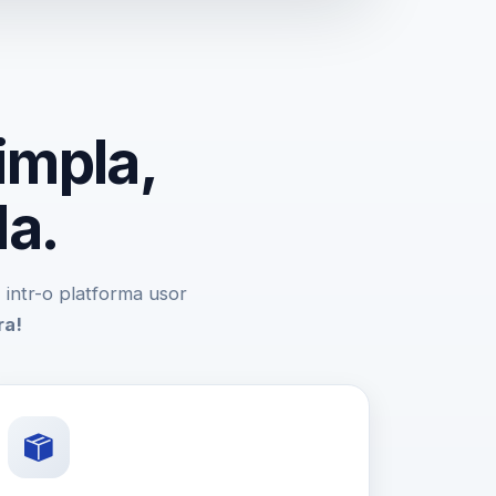
impla,
da.
e, intr-o platforma usor
ra!