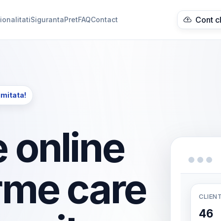
Cont c
ionalitati
Siguranta
Pret
FAQ
Contact
imitata!
 online
rme care
CLIENT
46