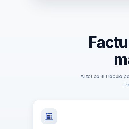
Factu
ma
Ai tot ce iti trebuie p
de