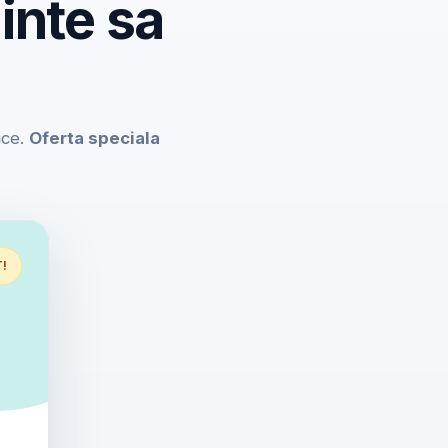
inte sa
ice.
Oferta speciala
T!