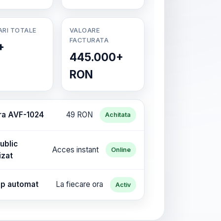
ARI TOTALE
VALOARE
FACTURATA
+
445.000+
RON
ra AVF-1024
49 RON
Achitata
ublic
Acces instant
Online
izat
p automat
La fiecare ora
Activ