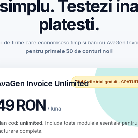
 simplu. Testezi ina
platesti.
ii de firme care economisesc timp si bani cu AvaGen Invo
pentru primele 50 de conturi noi!
AvaGen Invoice Unlimited
🚀 60 zile trial gratuit - GRATUI
49 RON
/ luna
lan cod:
unlimited
. Include toate modulele esentiale pentru
acturare completa.