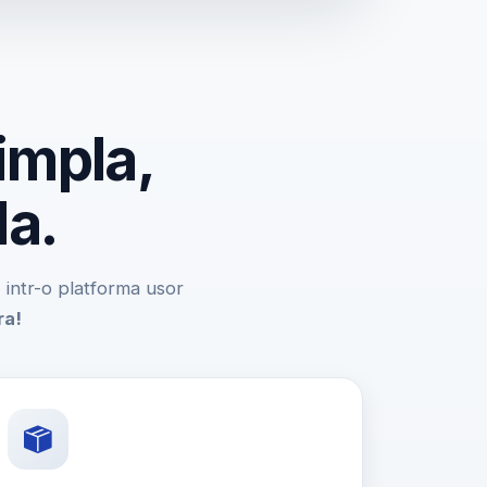
impla,
da.
e, intr-o platforma usor
ra!