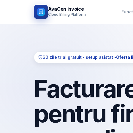
AvaGen Invoice
Funct
Cloud Billing Platform
60 zile trial gratuit • setup asistat •
Oferta l
Facturare
pentru fi