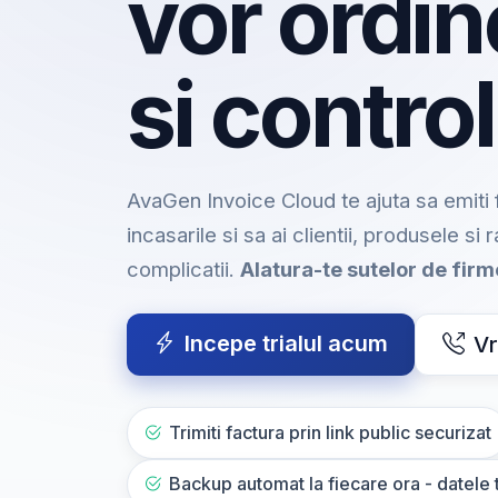
vor ordin
si control
AvaGen Invoice Cloud te ajuta sa emiti f
incasarile si sa ai clientii, produsele si 
complicatii.
Alatura-te sutelor de fir
Incepe trialul acum
Vr
Trimiti factura prin link public securizat
Backup automat la fiecare ora - datele t