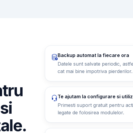
Backup automat la fiecare ora
Datele sunt salvate periodic, astfel
cat mai bine impotriva pierderilor.
ntru
Te ajutam la configurare si utili
si
Primesti suport gratuit pentru activ
legate de folosirea modulelor.
tale.