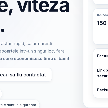
e, viteza
INCAS
.
150
acturi rapid, sa urmaresti
rapoartele intr-un singur loc, fara
Factu
me care economisesc timp si bani!
Link p
eau sa fiu contactat
secur
Backu
ale sunt in siguranta