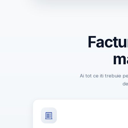
Factu
ma
Ai tot ce iti trebuie p
de