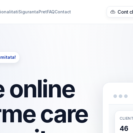
Cont c
ionalitati
Siguranta
Pret
FAQ
Contact
imitata!
 online
rme care
CLIENT
46