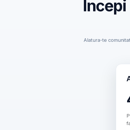
Incepi
Alatura-te comunitat
P
f